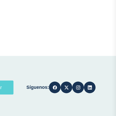
Síguenos:
r